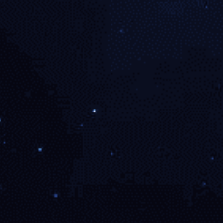
乐鱼官网首页登录入口公司
页登录入口印刷厂
坚守客户至上原则，严控品质标准，竭诚为您提供省
匠心印刷品质，首选我们公司彩色印刷！
更多印刷服务，竭诚为您呈现...
电话：
400-271-2616
手机：
15880324492
在线客服
印刷报价：
88889999客服QQ
印刷报价：