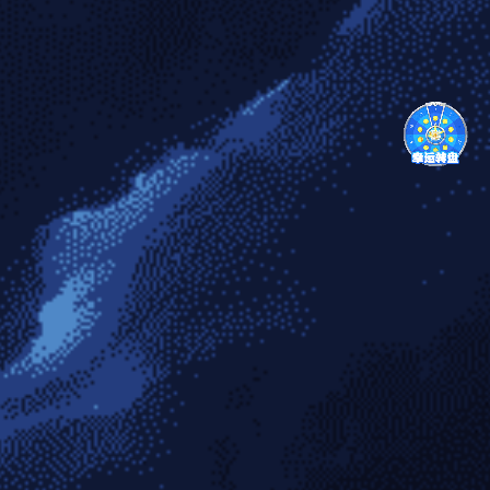
微信扫码添加好
友，尊享印刷会
员价，24 小时不
间断生产，高品
质高效交付。