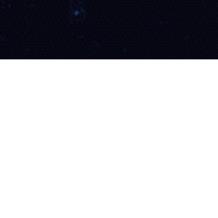
刷会员价，24 小
88889999客服QQ
产，高品质高效交
为什么
深耕印刷三十余
众多优秀企业的信赖