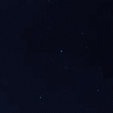
档案袋信封
海报封套