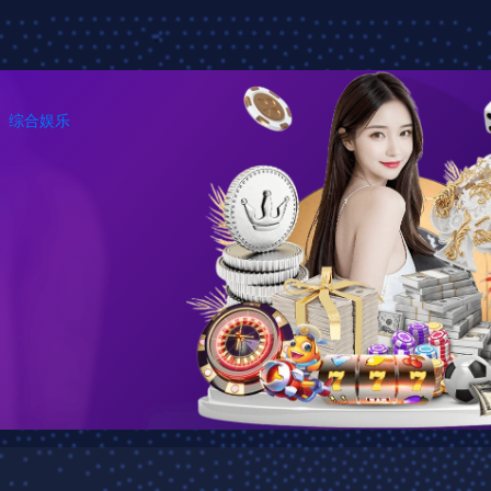
一站式解决方案
质保障，快速交货，价格直降
新闻中心
产品与服务
服务流程